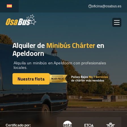
Skip
oficina@osabus.es
to
content
Alquiler de
Minibús Chárter
en
Show dropdown
ALQUILER DE AUTOCARES
Apeldoorn
Show dropdown
DESTINOS
Alquila un minibús en Apeldoorn con profesionales
locales.
Nuestra flota
Show dropdown
RECORRIDAS
Nuestra flota
FLOTA
CONTÁCTENOS
CONTÁCTENOS
Certificado por: