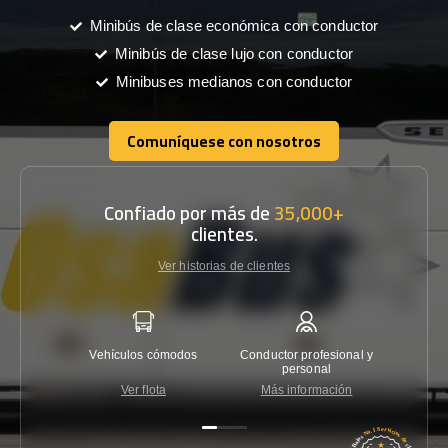
Minibús de clase económica con conductor
Minibús de clase lujo con conductor
Minibuses medianos con conductor
Comuníquese con nosotros
Comuníquese con nosotros
Confiado por más de
35,000+
clientes.
Ver historias de clientes
Vehículos cómodos
Conductor profesional y
Garantí
personal
Ver flota
Más información
Co