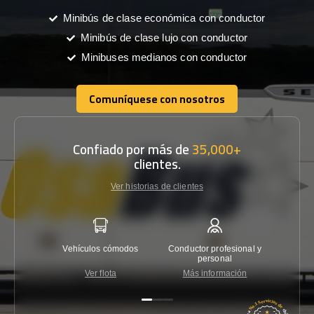
Minibús de clase económica con conductor
Minibús de clase lujo con conductor
Minibuses medianos con conductor
Comuníquese con nosotros
Comuníquese con nosotros
Confiado por más de
35,000+
clientes.
Ver historias de clientes
Vehículos cómodos
Conductor profesional y
Garantí
personal
Ver flota
Más información
Co