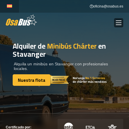
Skip
oficina@osabus.es
to
content
Alquiler de
Minibús Chárter
en
Show dropdown
ALQUILER DE AUTOCARES
Stavanger
Show dropdown
DESTINOS
Alquila un minibús en Stavanger con profesionales
locales.
Nuestra flota
Show dropdown
RECORRIDAS
Nuestra flota
FLOTA
CONTÁCTENOS
CONTÁCTENOS
Certificado por: