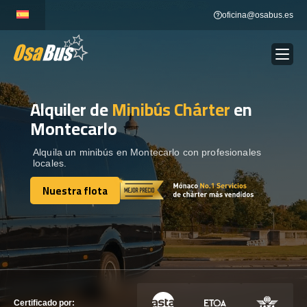
Skip
oficina@osabus.es
to
content
Alquiler de
Minibús Chárter
en
Show dropdown
ALQUILER DE AUTOCARES
Montecarlo
Show dropdown
DESTINOS
Alquila un minibús en Montecarlo con profesionales
locales.
Nuestra flota
Show dropdown
RECORRIDAS
Nuestra flota
FLOTA
CONTÁCTENOS
CONTÁCTENOS
Certificado por: