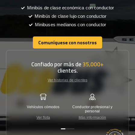
Minibús de clase económica con conductor
Minibús de clase lujo con conductor
Minibuses medianos con conductor
Comuníquese con nosotros
Comuníquese con nosotros
Confiado por más de
35,000+
clientes.
Ver historias de clientes
Vehículos cómodos
Conductor profesional y
Garantí
personal
Ver flota
Más información
Co