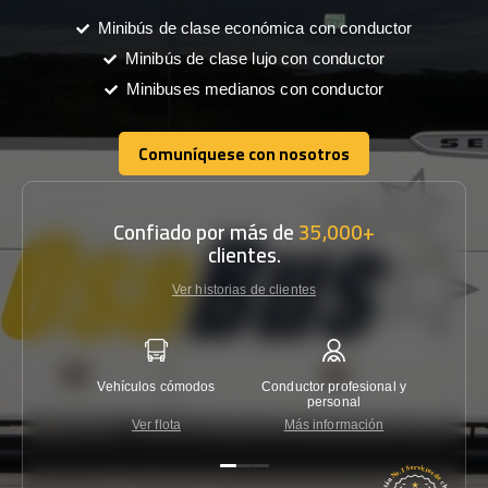
Minibús de clase económica con conductor
Minibús de clase lujo con conductor
Minibuses medianos con conductor
Comuníquese con nosotros
Comuníquese con nosotros
Confiado por más de
35,000+
clientes.
Ver historias de clientes
Vehículos cómodos
Conductor profesional y
Garantí
personal
Ver flota
Más información
Co