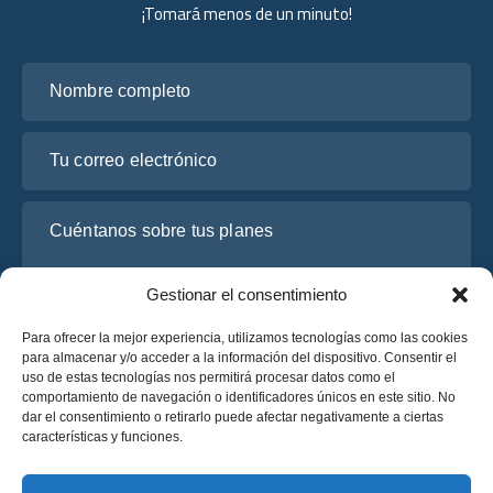
¡Tomará menos de un minuto!
Nombre completo
Tu correo electrónico
Cuéntanos sobre tus planes
Gestionar el consentimiento
Para ofrecer la mejor experiencia, utilizamos tecnologías como las cookies
para almacenar y/o acceder a la información del dispositivo. Consentir el
uso de estas tecnologías nos permitirá procesar datos como el
comportamiento de navegación o identificadores únicos en este sitio. No
dar el consentimiento o retirarlo puede afectar negativamente a ciertas
características y funciones.
He leído y acepto la
Política de Privacidad
de OsaBus.
Solicite un presupuesto