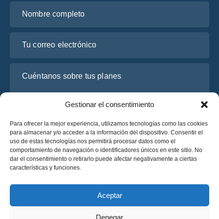
Nombre completo
Tu correo electrónico
Cuéntanos sobre tus planes
Gestionar el consentimiento
Para ofrecer la mejor experiencia, utilizamos tecnologías como las cookies
para almacenar y/o acceder a la información del dispositivo. Consentir el
uso de estas tecnologías nos permitirá procesar datos como el
comportamiento de navegación o identificadores únicos en este sitio. No
dar el consentimiento o retirarlo puede afectar negativamente a ciertas
características y funciones.
He leído y acepto la
Política de Privacidad
de OsaBus.
Solicite un presupuesto
Aceptar
Solicite un presupuesto
Denegar