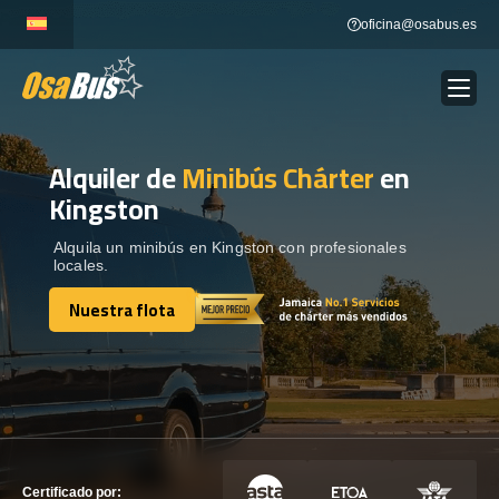
Skip
oficina@osabus.es
to
content
Alquiler de
Minibús Chárter
en
Show dropdown
ALQUILER DE AUTOCARES
Kingston
Show dropdown
DESTINOS
Alquila un minibús en Kingston con profesionales
locales.
Nuestra flota
Show dropdown
RECORRIDAS
Nuestra flota
FLOTA
CONTÁCTENOS
CONTÁCTENOS
Certificado por: