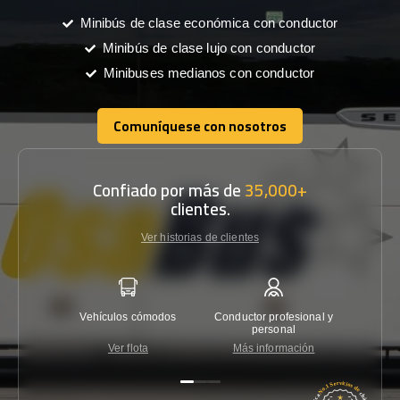
Minibús de clase económica con conductor
Minibús de clase lujo con conductor
Minibuses medianos con conductor
Comuníquese con nosotros
Comuníquese con nosotros
Confiado por más de
35,000+
clientes.
Ver historias de clientes
Vehículos cómodos
Conductor profesional y
Garantí
personal
Ver flota
Más información
Co