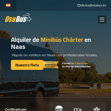
Skip
oficina@osabus.es
to
content
Alquiler de
Minibús Chárter
en
Show dropdown
ALQUILER DE AUTOCARES
Naas
Show dropdown
DESTINOS
Alquila un minibús en Naas con profesionales locales.
Nuestra flota
Show dropdown
Nuestra flota
RECORRIDAS
FLOTA
CONTÁCTENOS
CONTÁCTENOS
Certificado por: