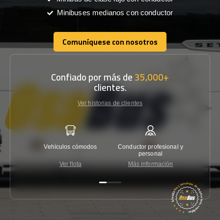
Minibuses medianos con conductor
Comuníquese con nosotros
Comuníquese con nosotros
Confiado por más de
35,000+
clientes.
Ver historias de clientes
Vehículos cómodos
Conductor profesional y
Garantí
personal
Ver flota
Más información
Co