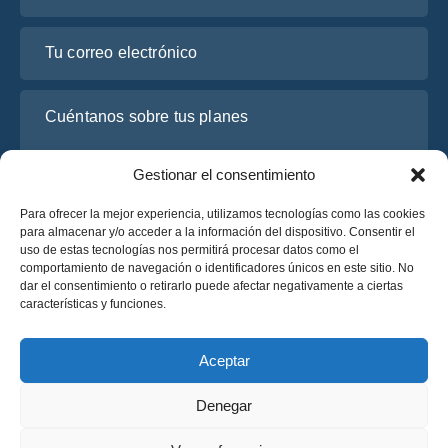
Tu correo electrónico
Cuéntanos sobre tus planes
Gestionar el consentimiento
Para ofrecer la mejor experiencia, utilizamos tecnologías como las cookies
para almacenar y/o acceder a la información del dispositivo. Consentir el
uso de estas tecnologías nos permitirá procesar datos como el
comportamiento de navegación o identificadores únicos en este sitio. No
dar el consentimiento o retirarlo puede afectar negativamente a ciertas
características y funciones.
He leído y acepto la
Política de Privacidad
de OsaBus.
Solicite un presupuesto
Aceptar
Solicite un presupuesto
Denegar
Español