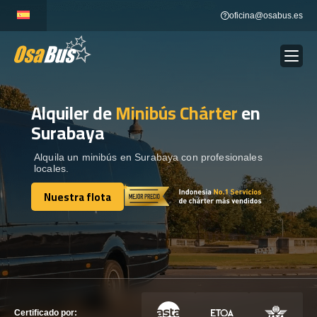
Skip
oficina@osabus.es
to
content
Alquiler de
Minibús Chárter
en
Show dropdown
ALQUILER DE AUTOCARES
Surabaya
Show dropdown
DESTINOS
Alquila un minibús en Surabaya con profesionales
locales.
Nuestra flota
Show dropdown
RECORRIDAS
Nuestra flota
FLOTA
CONTÁCTENOS
CONTÁCTENOS
Certificado por: