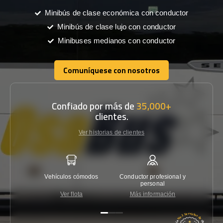
Minibús de clase económica con conductor
Minibús de clase lujo con conductor
Minibuses medianos con conductor
Comuníquese con nosotros
Comuníquese con nosotros
Confiado por más de
35,000+
clientes.
Ver historias de clientes
Vehículos cómodos
Conductor profesional y
Garantí
personal
Ver flota
Más información
Co