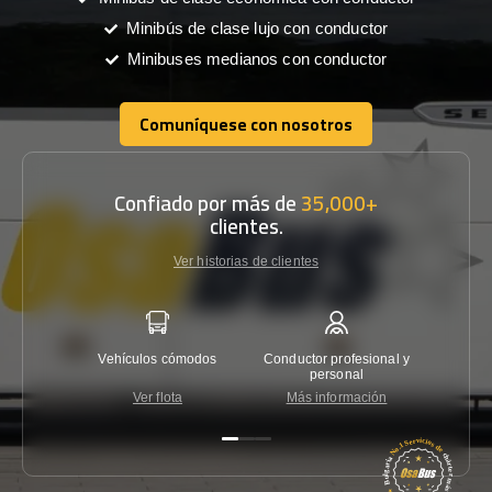
Minibús de clase lujo con conductor
Minibuses medianos con conductor
Comuníquese con nosotros
Comuníquese con nosotros
Confiado por más de
35,000+
clientes.
Ver historias de clientes
Vehículos cómodos
Conductor profesional y
Garantí
personal
Ver flota
Más información
Co