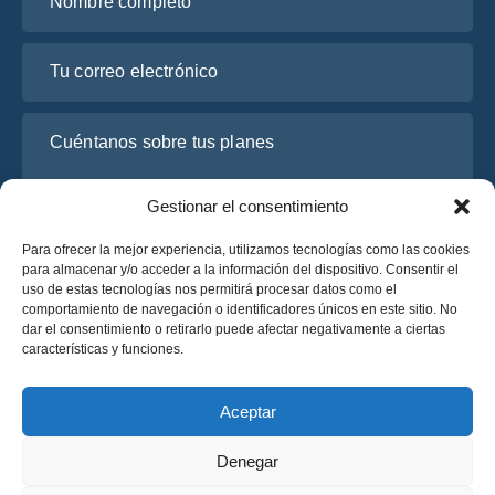
Tu correo electrónico
Cuéntanos sobre tus planes
Gestionar el consentimiento
Para ofrecer la mejor experiencia, utilizamos tecnologías como las cookies
para almacenar y/o acceder a la información del dispositivo. Consentir el
uso de estas tecnologías nos permitirá procesar datos como el
comportamiento de navegación o identificadores únicos en este sitio. No
dar el consentimiento o retirarlo puede afectar negativamente a ciertas
características y funciones.
He leído y acepto la
Política de Privacidad
de OsaBus.
Solicite un presupuesto
Aceptar
Solicite un presupuesto
Denegar
Español