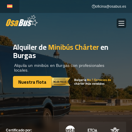
Skip
oficina@osabus.es
to
content
Alquiler de
Minibús Chárter
en
Show dropdown
ALQUILER DE AUTOCARES
Burgas
Show dropdown
DESTINOS
Alquila un minibús en Burgas con profesionales
locales.
Nuestra flota
Show dropdown
RECORRIDAS
Nuestra flota
FLOTA
CONTÁCTENOS
CONTÁCTENOS
Certificado por: