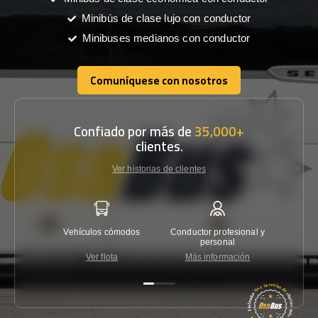
Minibús de clase lujo con conductor
Minibuses medianos con conductor
Comuníquese con nosotros
Comuníquese con nosotros
Confiado por más de
35,000+
clientes.
Ver historias de clientes
Vehículos cómodos
Conductor profesional y
Garantí
personal
Ver flota
Más información
Co