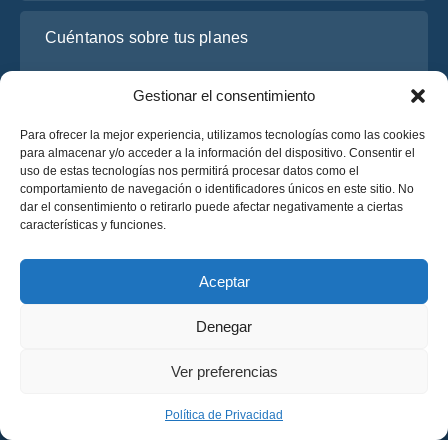
Cuéntanos sobre tus planes
Gestionar el consentimiento
Para ofrecer la mejor experiencia, utilizamos tecnologías como las cookies
para almacenar y/o acceder a la información del dispositivo. Consentir el
uso de estas tecnologías nos permitirá procesar datos como el
comportamiento de navegación o identificadores únicos en este sitio. No
dar el consentimiento o retirarlo puede afectar negativamente a ciertas
características y funciones.
He leído y acepto la
Política de Privacidad
de OsaBus.
Solicite un presupuesto
Aceptar
Solicite un presupuesto
Denegar
Español
Ver preferencias
© 2025 OsaBus © Todos los derechos reservados.
Política de Privacidad
Términos y Condiciones
News
Política de Privacidad