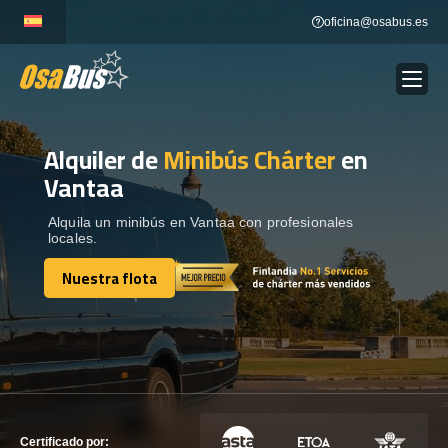
Skip
oficina@osabus.es
to
content
Alquiler de
Minibús Chárter
en
Show dropdown
ALQUILER DE AUTOCARES
Vantaa
Show dropdown
DESTINOS
Alquila un minibús en Vantaa con profesionales
locales.
Nuestra flota
Show dropdown
RECORRIDAS
Nuestra flota
FLOTA
CONTÁCTENOS
CONTÁCTENOS
Certificado por: