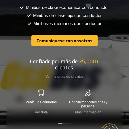
Minibús de clase económica con conductor
Minibús de clase lujo con conductor
Minibuses medianos con conductor
Comuníquese con nosotros
Comuníquese con nosotros
Confiado por más de
35,000+
clientes.
Ver historias de clientes
Vehículos cómodos
Conductor profesional y
Garantí
personal
Ver flota
Más información
Co