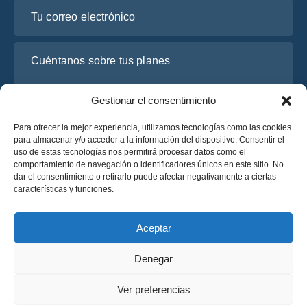
Tu correo electrónico
Cuéntanos sobre tus planes
Gestionar el consentimiento
Para ofrecer la mejor experiencia, utilizamos tecnologías como las cookies
para almacenar y/o acceder a la información del dispositivo. Consentir el
uso de estas tecnologías nos permitirá procesar datos como el
comportamiento de navegación o identificadores únicos en este sitio. No
dar el consentimiento o retirarlo puede afectar negativamente a ciertas
características y funciones.
He leído y acepto la
Política de Privacidad
de OsaBus.
Solicite un presupuesto
Aceptar
Solicite un presupuesto
Denegar
Español
Ver preferencias
© 2025 OsaBus © Todos los derechos reservados.