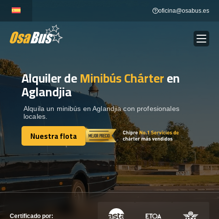
Skip
oficina@osabus.es
to
content
Alquiler de
Minibús Chárter
en
Show dropdown
ALQUILER DE AUTOCARES
Aglandjia
Show dropdown
DESTINOS
Alquila un minibús en Aglandjia con profesionales
locales.
Nuestra flota
Show dropdown
RECORRIDAS
Nuestra flota
FLOTA
CONTÁCTENOS
CONTÁCTENOS
Certificado por: