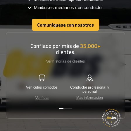
Minibuses medianos con conductor
Comuníquese con nosotros
Comuníquese con nosotros
Confiado por más de
35,000+
clientes.
Ver historias de clientes
Vehículos cómodos
Conductor profesional y
Garantí
personal
Ver flota
Más información
Co