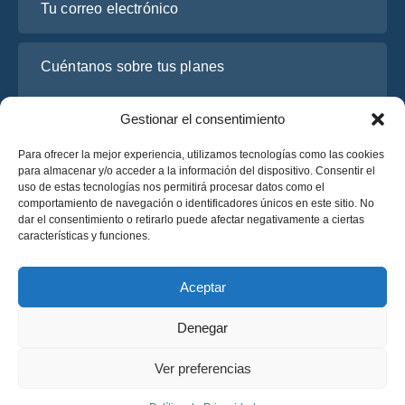
Cuéntanos sobre tus planes
Gestionar el consentimiento
Para ofrecer la mejor experiencia, utilizamos tecnologías como las cookies
para almacenar y/o acceder a la información del dispositivo. Consentir el
uso de estas tecnologías nos permitirá procesar datos como el
comportamiento de navegación o identificadores únicos en este sitio. No
dar el consentimiento o retirarlo puede afectar negativamente a ciertas
características y funciones.
He leído y acepto la
Política de Privacidad
de OsaBus.
Solicite un presupuesto
Aceptar
Solicite un presupuesto
Denegar
Español
Ver preferencias
© 2025 OsaBus © Todos los derechos reservados.
Política de Privacidad
Términos y Condiciones
News