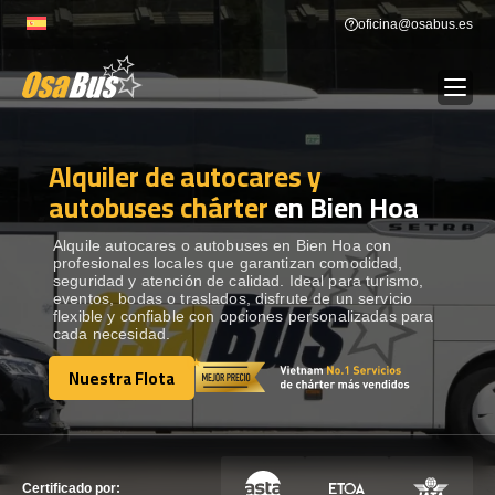
Skip
oficina@osabus.es
to
content
Alquiler de autocares y
Show dropdown
ALQUILER DE AUTOCARES
autobuses chárter
en Bien Hoa
Show dropdown
DESTINOS
Alquile autocares o autobuses en Bien Hoa con
profesionales locales que garantizan comodidad,
seguridad y atención de calidad. Ideal para turismo,
eventos, bodas o traslados, disfrute de un servicio
Show dropdown
RECORRIDAS
flexible y confiable con opciones personalizadas para
cada necesidad.
Nuestra Flota
FLOTA
Nuestra Flota
CONTÁCTENOS
CONTÁCTENOS
Certificado por: