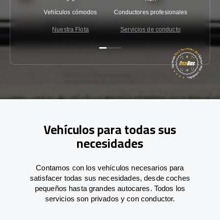
Vehículos cómodos
Conductores profesionales
Garantí
Nuestra Flota
Servicios de conducto
Co
Vehículos para todas sus
necesidades
Contamos con los vehículos necesarios para
satisfacer todas sus necesidades, desde coches
pequeños hasta grandes autocares. Todos los
servicios son privados y con conductor.