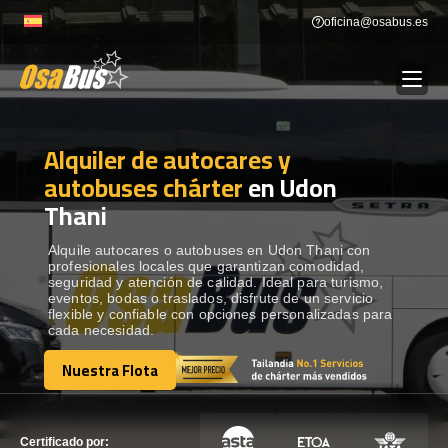
Skip
oficina@osabus.es
to
content
Alquiler de autocares y
Show dropdown
ALQUILER DE AUTOCARES
autobuses chárter
en Udon
Thani
Show dropdown
DESTINOS
Alquile autocares o autobuses en Udon Thani con
profesionales locales que garantizan comodidad,
Show dropdown
RECORRIDAS
seguridad y atención de calidad. Ideal para turismo,
eventos, bodas o traslados, disfrute de un servicio
flexible y confiable con opciones personalizadas para
cada necesidad.
FLOTA
Nuestra Flota
Nuestra Flota
CONTÁCTENOS
CONTÁCTENOS
Certificado por: