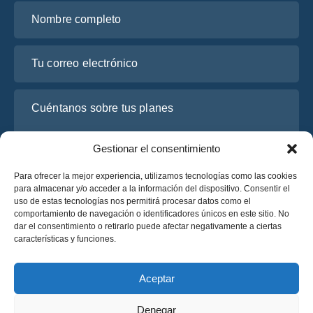
Nombre completo
Tu correo electrónico
Cuéntanos sobre tus planes
Gestionar el consentimiento
Para ofrecer la mejor experiencia, utilizamos tecnologías como las cookies
para almacenar y/o acceder a la información del dispositivo. Consentir el
uso de estas tecnologías nos permitirá procesar datos como el
comportamiento de navegación o identificadores únicos en este sitio. No
dar el consentimiento o retirarlo puede afectar negativamente a ciertas
características y funciones.
He leído y acepto la
Política de Privacidad
de OsaBus.
Solicite un presupuesto
Aceptar
Solicite un presupuesto
Denegar