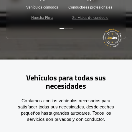
Vehículos cómodos
Conductores profesionales
Garantí
Nuestra Flota
Servicios de conducto
Co
Vehículos para todas sus
necesidades
Contamos con los vehículos necesarios para
satisfacer todas sus necesidades, desde coches
pequeños hasta grandes autocares. Todos los
servicios son privados y con conductor.