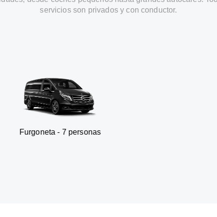
servicios son privados y con conductor.
a - 7 personas
SUV - 3 