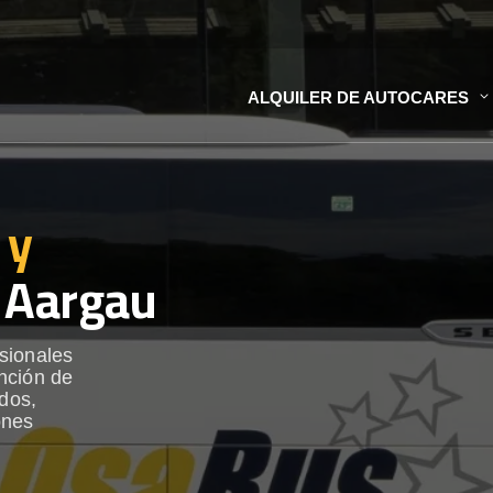
ALQUILER DE AUTOCARES
 y
 Aargau
sionales
nción de
ados,
ones