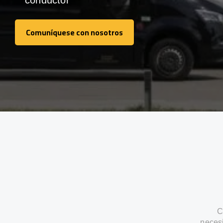
conductor
Comuníquese con nosotros
Comuníquese con nosotros
C
neces