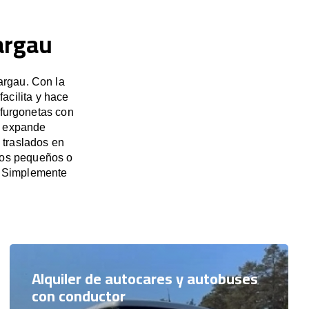
argau
argau. Con la
acilita y hace
 furgonetas con
e expande
 traslados en
upos pequeños o
. Simplemente
Alquiler de autocares y autobuses
con conductor