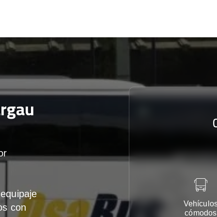
rgau
or
equipaje
Vehículo
os con
cómodos