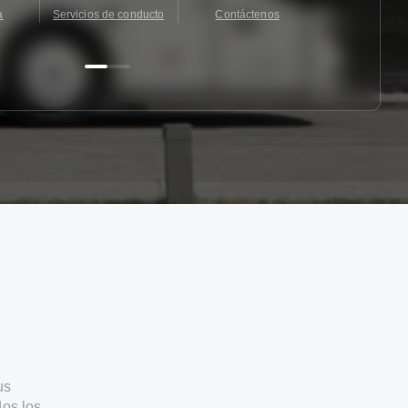
a
Servicios de conducto
Contáctenos
Contácten
us
os los