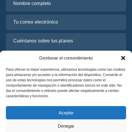
Tu correo electrónico
Cuéntanos sobre tus planes
Gestionar el consentimiento
Para ofrecer la mejor experiencia, utilizamos tecnologías como las cookies
para almacenar y/o acceder a la información del dispositivo. Consentir el
uso de estas tecnologías nos permitirá procesar datos como el
comportamiento de navegación o identificadores únicos en este sitio. No
dar el consentimiento o retirarlo puede afectar negativamente a ciertas
características y funciones.
He leído y acepto la
Política de Privacidad
de OsaBus.
Solicite un presupuesto
Aceptar
Solicite un presupuesto
Denegar