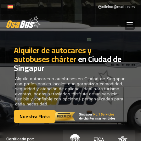
Skip
oficina@osabus.es
to
content
Alquiler de autocares y
Show dropdown
ALQUILER DE AUTOCARES
autobuses chárter
en Ciudad de
Singapur
Show dropdown
DESTINOS
Alquile autocares o autobuses en Ciudad de Singapur
con profesionales locales que garantizan comodidad,
Show dropdown
RECORRIDAS
seguridad y atención de calidad. Ideal para turismo,
eventos, bodas o traslados, disfrute de un servicio
flexible y confiable con opciones personalizadas para
cada necesidad.
FLOTA
Nuestra Flota
Nuestra Flota
CONTÁCTENOS
CONTÁCTENOS
Certificado por: