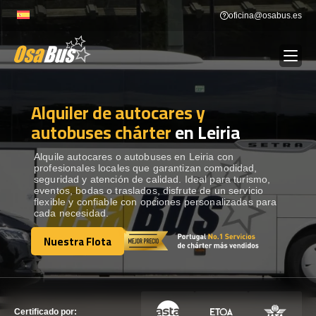
Skip
oficina@osabus.es
to
content
Alquiler de autocares y
Show dropdown
ALQUILER DE AUTOCARES
autobuses chárter
en Leiria
Show dropdown
DESTINOS
Alquile autocares o autobuses en Leiria con
profesionales locales que garantizan comodidad,
seguridad y atención de calidad. Ideal para turismo,
eventos, bodas o traslados, disfrute de un servicio
Show dropdown
RECORRIDAS
flexible y confiable con opciones personalizadas para
cada necesidad.
Nuestra Flota
FLOTA
Nuestra Flota
CONTÁCTENOS
CONTÁCTENOS
Certificado por: