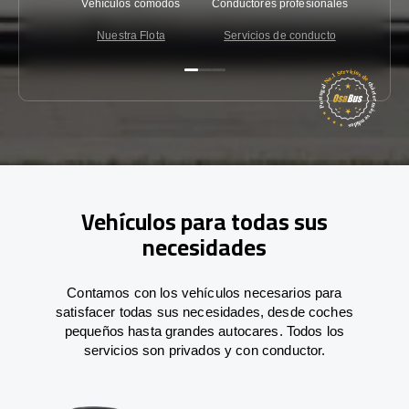
Vehículos cómodos
Conductores profesionales
Garantí
Nuestra Flota
Servicios de conducto
Co
Vehículos para todas sus
necesidades
Contamos con los vehículos necesarios para
satisfacer todas sus necesidades, desde coches
pequeños hasta grandes autocares. Todos los
servicios son privados y con conductor.