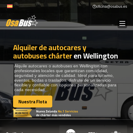
Skip
oficina@osabus.es
to
content
Alquiler de autocares y
Show dropdown
ALQUILER DE AUTOCARES
autobuses chárter
en Wellington
Show dropdown
DESTINOS
Alquile autocares o autobuses en Wellington con
profesionales locales que garantizan comodidad,
seguridad y atención de calidad. Ideal para turismo,
eventos, bodas o traslados, disfrute de un servicio
Show dropdown
RECORRIDAS
flexible y confiable con opciones personalizadas para
cada necesidad.
Nuestra Flota
FLOTA
Nuestra Flota
CONTÁCTENOS
CONTÁCTENOS