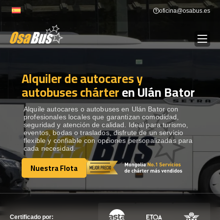
Skip
oficina@osabus.es
to
content
Alquiler de autocares y
Show dropdown
ALQUILER DE AUTOCARES
autobuses chárter
en Ulán Bator
Show dropdown
DESTINOS
Alquile autocares o autobuses en Ulán Bator con
profesionales locales que garantizan comodidad,
seguridad y atención de calidad. Ideal para turismo,
eventos, bodas o traslados, disfrute de un servicio
Show dropdown
RECORRIDAS
flexible y confiable con opciones personalizadas para
cada necesidad.
Nuestra Flota
FLOTA
Nuestra Flota
CONTÁCTENOS
CONTÁCTENOS
Certificado por: