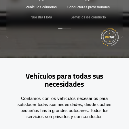
Vehículos cómodos
Conductores profesionales
Garantí
Nuestra Flota
Servicios de conducto
Co
Vehículos para todas sus
necesidades
Contamos con los vehículos necesarios para
satisfacer todas sus necesidades, desde coches
pequeños hasta grandes autocares. Todos los
servicios son privados y con conductor.