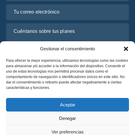
Tu correo electrónico
Cuéntanos sobre tus planes
Gestionar el consentimiento
Para ofrecer la mejor experiencia, utilizamos tecnologías como las cookies
para almacenar y/o acceder a la información del dispositivo. Consentir el
uso de estas tecnologías nos permitirá procesar datos como el
comportamiento de navegación o identificadores únicos en este sitio. No
dar el consentimiento o retirarlo puede afectar negativamente a ciertas
características y funciones.
He leído y acepto la
Política de Privacidad
de OsaBus.
Solicite un presupuesto
Aceptar
Solicite un presupuesto
Denegar
Español
Ver preferencias