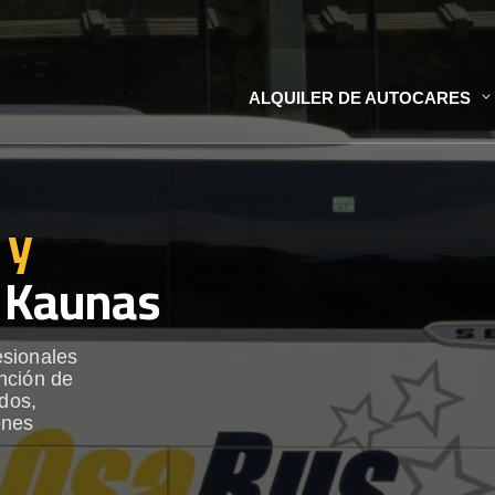
ALQUILER DE AUTOCARES
 y
 Kaunas
esionales
nción de
ados,
ones