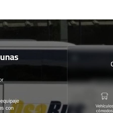
aunas
or
equipaje
Vehículo
os con
cómodos