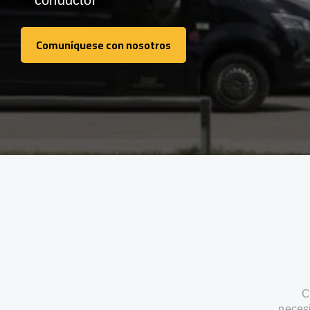
conductor
Comuníquese con nosotros
Comuníquese con nosotros
C
neces