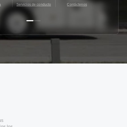
a
Servicios de conducto
Contáctenos
Contácten
us
os los