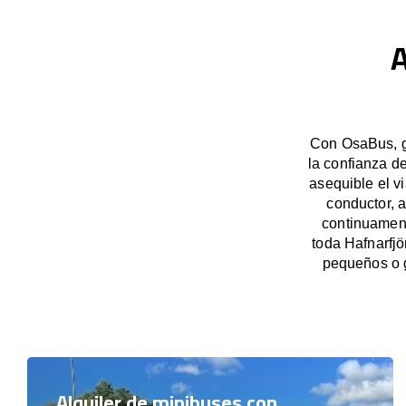
A
Con OsaBus, ga
la confianza d
asequible el v
conductor, 
continuament
toda Hafnarfjö
pequeños o 
Alquiler de minibuses con