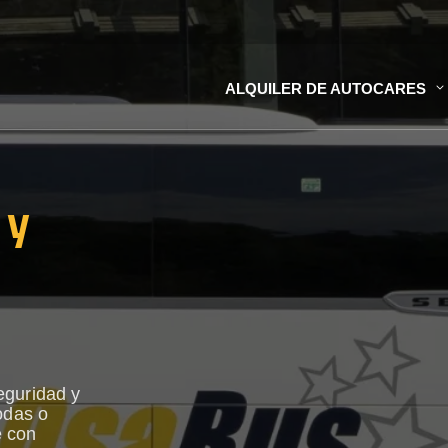
ALQUILER DE AUTOCARES
 y
n
eguridad y
odas o
e con