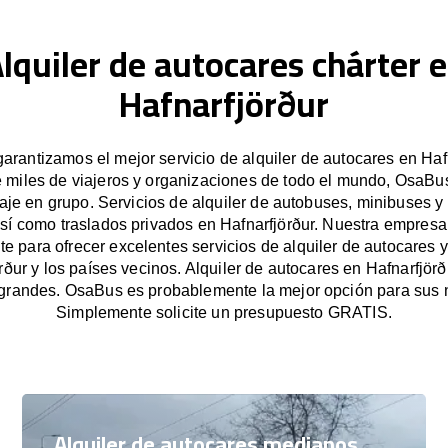
lquiler de autocares chárter 
Hafnarfjörður
rantizamos el mejor servicio de alquiler de autocares en Haf
e miles de viajeros y organizaciones de todo el mundo, OsaBus 
iaje en grupo. Servicios de alquiler de autobuses, minibuses y
así como traslados privados en Hafnarfjörður. Nuestra empres
e para ofrecer excelentes servicios de alquiler de autocares y
rður y los países vecinos. Alquiler de autocares en Hafnarfjör
grandes. OsaBus es probablemente la mejor opción para sus 
Simplemente solicite un presupuesto GRATIS.
Alquiler de autocares medianos