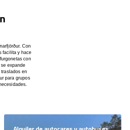
en
narfjörður. Con
facilita y hace
 furgonetas con
a se expande
 traslados en
ður para grupos
necesidades.
Alquiler de autocares y autobuses