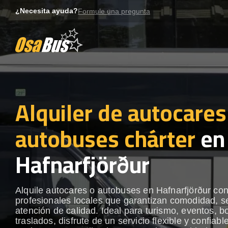
Skip
¿Necesita ayuda?
Formule una pregunta
to
content
Alquiler de autocares
autobuses chárter
en
Hafnarfjörður
Alquile autocares o autobuses en Hafnarfjörður co
profesionales locales que garantizan comodidad, s
atención de calidad. Ideal para turismo, eventos, b
traslados, disfrute de un servicio flexible y confiabl