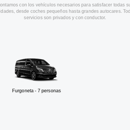
ontamos con los vehículos necesarios para satisfacer todas s
idades, desde coches pequeños hasta grandes autocares. Tod
servicios son privados y con conductor.
a - 7 personas
SUV - 3