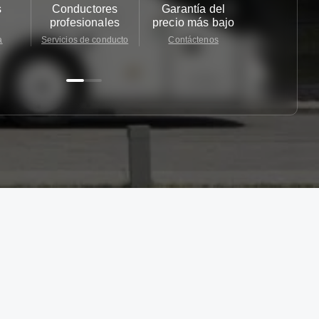
s
Conductores
Garantía del
Atención
profesionales
precio más bajo
cliente 2
a
Servicios de conducto
Contáctenos
Contácten