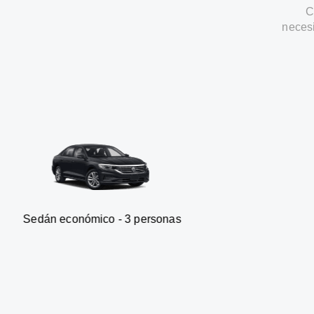
C
neces
onómico - 3 personas
Furgonet