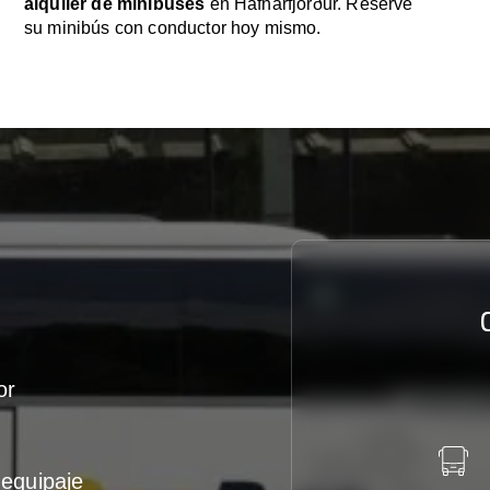
alquiler de minibuses
en Hafnarfjörður. Reserve
su minibús con conductor hoy mismo.
or
equipaje