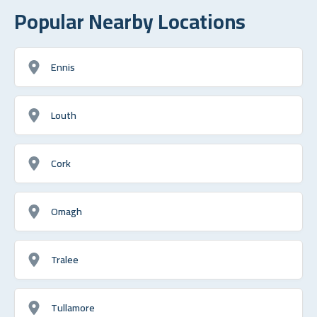
Popular Nearby Locations
Ennis
Louth
Cork
Omagh
Tralee
Tullamore