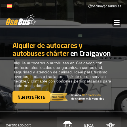
Skip
oficina@osabus.es
to
content
Alquiler de autocares y
Show dropdown
ALQUILER DE AUTOCARES
autobuses chárter
en Craigavon
Show dropdown
DESTINOS
Alquile autocares o autobuses en Craigavon con
profesionales locales que garantizan comodidad,
seguridad y atención de calidad. Ideal para turismo,
eventos, bodas o traslados, disfrute de un servicio
Show dropdown
RECORRIDAS
flexible y confiable con opciones personalizadas para
cada necesidad.
Nuestra Flota
FLOTA
Nuestra Flota
CONTÁCTENOS
CONTÁCTENOS
Certificado por: