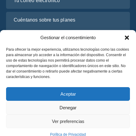
Cuéntanos sobre tus planes
Gestionar el consentimiento
Para ofrecer la mejor experiencia, utilizamos tecnologías como las cookies
para almacenar y/o acceder a la información del dispositivo. Consentir el
uso de estas tecnologías nos permitirá procesar datos como el
comportamiento de navegación o identificadores únicos en este sitio. No
dar el consentimiento o retirarlo puede afectar negativamente a ciertas
características y funciones.
He leído y acepto la
Política de Privacidad
de OsaBus.
Solicite un presupuesto
Aceptar
Solicite un presupuesto
Denegar
Español
Ver preferencias
© 2025 OsaBus © Todos los derechos reservados.
Política de Privacidad
Términos y Condiciones
News
Política de Privacidad