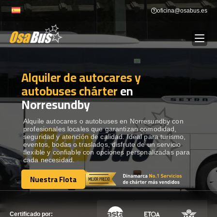
Skip
oficina@osabus.es
to
content
Alquiler de autocares y
Show dropdown
ALQUILER DE AUTOCARES
autobuses chárter
en
Norresundby
Show dropdown
DESTINOS
Alquile autocares o autobuses en Norresundby con
profesionales locales que garantizan comodidad,
Show dropdown
RECORRIDAS
seguridad y atención de calidad. Ideal para turismo,
eventos, bodas o traslados, disfrute de un servicio
flexible y confiable con opciones personalizadas para
cada necesidad.
FLOTA
Nuestra Flota
Nuestra Flota
CONTÁCTENOS
CONTÁCTENOS
Certificado por: