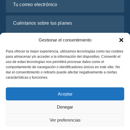
Cuéntanos sobre tus planes
Gestionar el consentimiento
Para ofrecer la mejor experiencia, utilizamos tecnologías como las cookies
para almacenar y/o acceder a la información del dispositivo. Consentir el
uso de estas tecnologías nos permitirá procesar datos como el
comportamiento de navegación o identificadores únicos en este sitio. No
dar el consentimiento o retirarlo puede afectar negativamente a ciertas
características y funciones.
He leído y acepto la
Política de Privacidad
de OsaBus.
Solicite un presupuesto
Aceptar
Solicite un presupuesto
Denegar
Español
Ver preferencias
© 2025 OsaBus © Todos los derechos reservados.