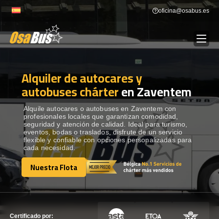
Skip
oficina@osabus.es
to
content
Alquiler de autocares y
Show dropdown
ALQUILER DE AUTOCARES
autobuses chárter
en Zaventem
Show dropdown
DESTINOS
Alquile autocares o autobuses en Zaventem con
profesionales locales que garantizan comodidad,
seguridad y atención de calidad. Ideal para turismo,
eventos, bodas o traslados, disfrute de un servicio
Show dropdown
RECORRIDAS
flexible y confiable con opciones personalizadas para
cada necesidad.
Nuestra Flota
FLOTA
Nuestra Flota
CONTÁCTENOS
CONTÁCTENOS
Certificado por: