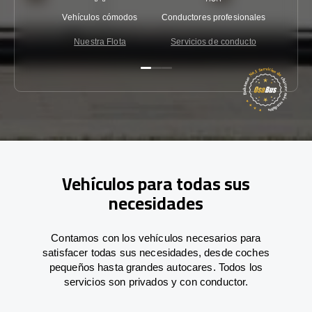
Vehículos cómodos
Conductores profesionales
Garantí
Nuestra Flota
Servicios de conducto
Co
Vehículos para todas sus
necesidades
Contamos con los vehículos necesarios para
satisfacer todas sus necesidades, desde coches
pequeños hasta grandes autocares. Todos los
servicios son privados y con conductor.