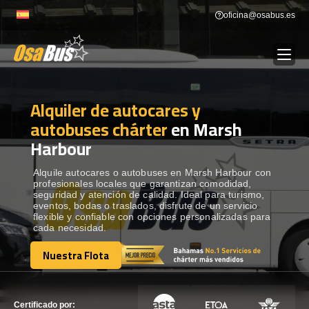
Skip
oficina@osabus.es
to
content
Alquiler de autocares y
Show dropdown
ALQUILER DE AUTOCARES
autobuses chárter
en Marsh
Harbour
Show dropdown
DESTINOS
Alquile autocares o autobuses en Marsh Harbour con
profesionales locales que garantizan comodidad,
Show dropdown
RECORRIDAS
seguridad y atención de calidad. Ideal para turismo,
eventos, bodas o traslados, disfrute de un servicio
flexible y confiable con opciones personalizadas para
cada necesidad.
FLOTA
Nuestra Flota
Nuestra Flota
CONTÁCTENOS
CONTÁCTENOS
Certificado por: