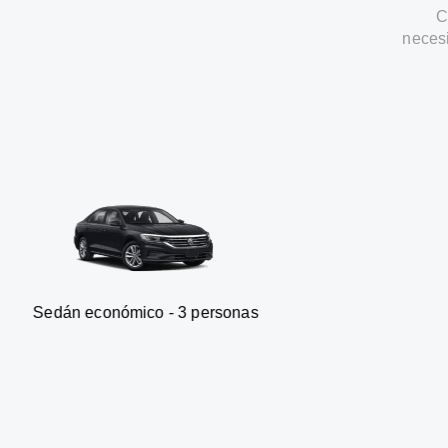
C
neces
onómico - 3 personas
Furgone