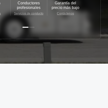
s
Conductores
Garantía del
Atención
profesionales
precio más bajo
cliente 2
a
Servicios de conducto
Contáctenos
Contácten