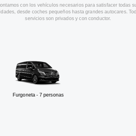
ontamos con los vehículos necesarios para satisfacer todas s
idades, desde coches pequeños hasta grandes autocares. Tod
servicios son privados y con conductor.
ta - 7 personas
SUV - 3