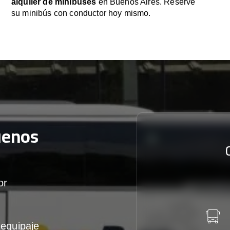
alquiler de minibuses
en Buenos Aires. Reserve
su minibús con conductor hoy mismo.
uenos
or
equipaje