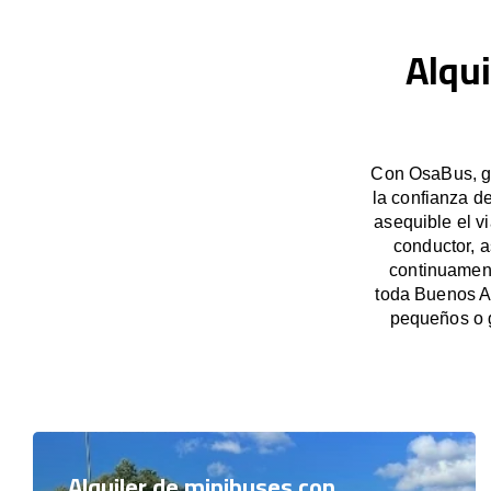
Alqui
Con OsaBus, ga
la confianza d
asequible el v
conductor, 
continuament
toda Buenos Ai
pequeños o 
Alquiler de minibuses con