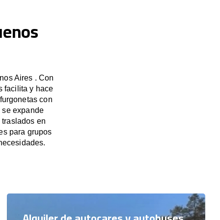
Buenos
nos Aires . Con
facilita y hace
 furgonetas con
a se expande
 traslados en
res para grupos
necesidades.
Alquiler de autocares y autobuses