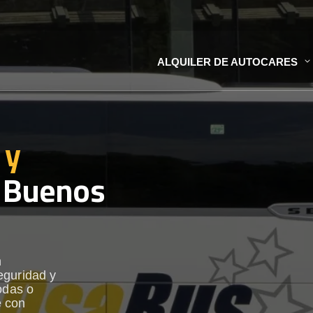
ALQUILER DE AUTOCARES
 y
 Buenos
n
eguridad y
odas o
e con