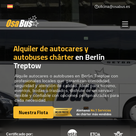
Skip
oficina@osabus.es
to
content
Alquiler de autocares y
Show dropdown
ALQUILER DE AUTOCARES
autobuses chárter
en Berlín
Treptow
Show dropdown
DESTINOS
Alquile autocares o autobuses en Berlín Treptow con
profesionales locales que garantizan comodidad,
Show dropdown
RECORRIDAS
seguridad y atención de calidad. Ideal para turismo,
eventos, bodas o traslados, disfrute de un servicio
flexible y confiable con opciones personalizadas para
cada necesidad.
FLOTA
Nuestra Flota
Nuestra Flota
CONTÁCTENOS
CONTÁCTENOS
Certificado por: