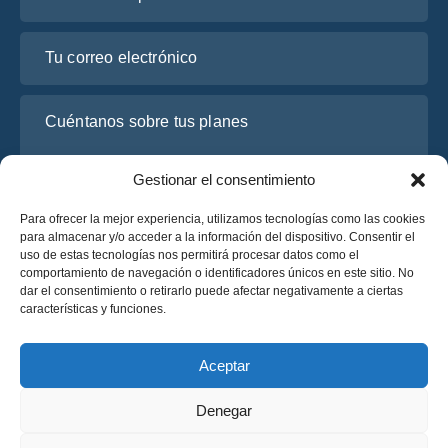
Tu correo electrónico
Cuéntanos sobre tus planes
Gestionar el consentimiento
Para ofrecer la mejor experiencia, utilizamos tecnologías como las cookies
para almacenar y/o acceder a la información del dispositivo. Consentir el
uso de estas tecnologías nos permitirá procesar datos como el
comportamiento de navegación o identificadores únicos en este sitio. No
dar el consentimiento o retirarlo puede afectar negativamente a ciertas
características y funciones.
He leído y acepto la
Política de Privacidad
de OsaBus.
Solicite un presupuesto
Aceptar
Solicite un presupuesto
Denegar
Español