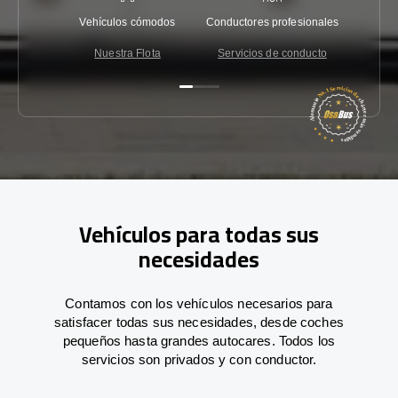
Vehículos cómodos
Conductores profesionales
Garantí
Nuestra Flota
Servicios de conducto
Co
Vehículos para todas sus
necesidades
Contamos con los vehículos necesarios para
satisfacer todas sus necesidades, desde coches
pequeños hasta grandes autocares. Todos los
servicios son privados y con conductor.