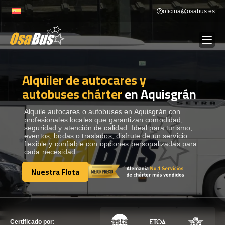
Skip
oficina@osabus.es
to
content
Alquiler de autocares y
Show dropdown
ALQUILER DE AUTOCARES
autobuses chárter
en Aquisgrán
Show dropdown
DESTINOS
Alquile autocares o autobuses en Aquisgrán con
profesionales locales que garantizan comodidad,
seguridad y atención de calidad. Ideal para turismo,
eventos, bodas o traslados, disfrute de un servicio
Show dropdown
RECORRIDAS
flexible y confiable con opciones personalizadas para
cada necesidad.
Nuestra Flota
FLOTA
Nuestra Flota
CONTÁCTENOS
CONTÁCTENOS
Certificado por: