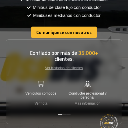
Minibús de clase lujo con conductor
Minibuses medianos con conductor
Comuníquese con nosotros
Comuníquese con nosotros
Confiado por más de
35,000+
clientes.
Ver historias de clientes
Vehículos cómodos
Conductor profesional y
Garantí
personal
Ver flota
Más información
Co