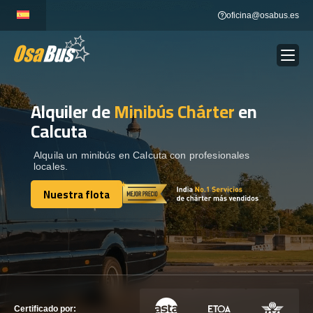
Skip
oficina@osabus.es
to
content
Alquiler de
Minibús Chárter
en
Show dropdown
ALQUILER DE AUTOCARES
Calcuta
Show dropdown
DESTINOS
Alquila un minibús en Calcuta con profesionales
locales.
Nuestra flota
Show dropdown
RECORRIDAS
Nuestra flota
FLOTA
CONTÁCTENOS
CONTÁCTENOS
Certificado por: