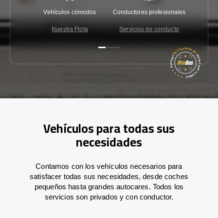
Vehículos cómodos
Conductores profesionales
Garantí
Nuestra Flota
Servicios de conducto
Co
Vehículos para todas sus
necesidades
Contamos con los vehículos necesarios para
satisfacer todas sus necesidades, desde coches
pequeños hasta grandes autocares. Todos los
servicios son privados y con conductor.