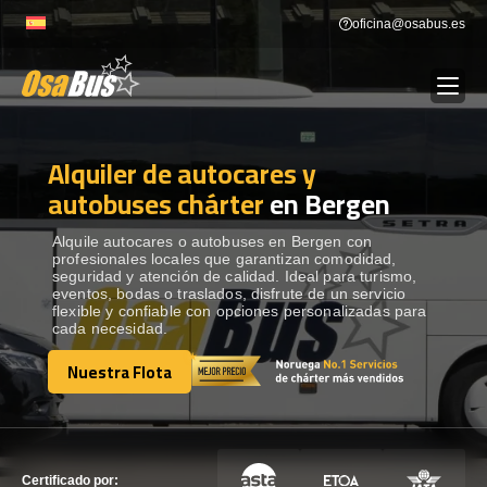
Skip
oficina@osabus.es
to
content
Alquiler de autocares y
Show dropdown
ALQUILER DE AUTOCARES
autobuses chárter
en Bergen
Show dropdown
DESTINOS
Alquile autocares o autobuses en Bergen con
profesionales locales que garantizan comodidad,
seguridad y atención de calidad. Ideal para turismo,
eventos, bodas o traslados, disfrute de un servicio
Show dropdown
RECORRIDAS
flexible y confiable con opciones personalizadas para
cada necesidad.
Nuestra Flota
FLOTA
Nuestra Flota
CONTÁCTENOS
CONTÁCTENOS
Certificado por: