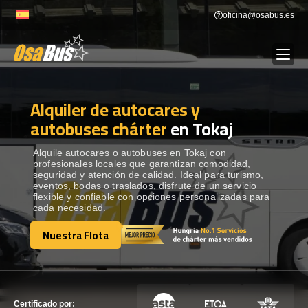
Skip
oficina@osabus.es
to
content
Alquiler de autocares y
Show dropdown
ALQUILER DE AUTOCARES
autobuses chárter
en Tokaj
Show dropdown
DESTINOS
Alquile autocares o autobuses en Tokaj con
profesionales locales que garantizan comodidad,
seguridad y atención de calidad. Ideal para turismo,
eventos, bodas o traslados, disfrute de un servicio
Show dropdown
RECORRIDAS
flexible y confiable con opciones personalizadas para
cada necesidad.
Nuestra Flota
FLOTA
Nuestra Flota
CONTÁCTENOS
CONTÁCTENOS
Certificado por: