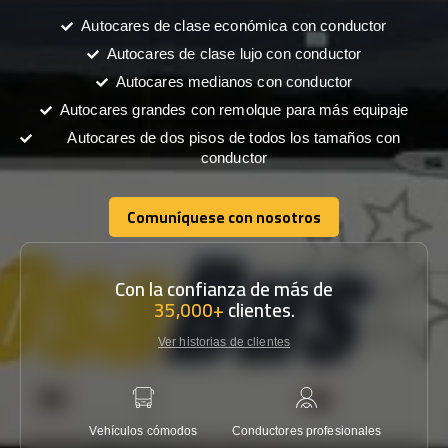
Autocares de clase económica con conductor
Autocares de clase lujo con conductor
Autocares medianos con conductor
Autocares grandes con remolque para más equipaje
Autocares de dos pisos de todos los tamaños con
conductor
Comuníquese con nosotros
Comuníquese con nosotros
Con la confianza de más de
35,000+
clientes.
Ver historias de clientes
Vehículos cómodos
Conductores profesionales
Garantí