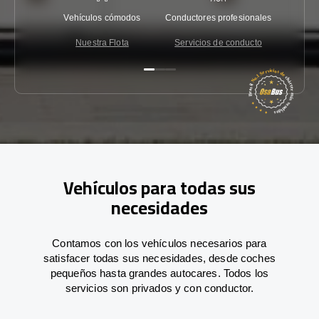
Vehículos cómodos
Conductores profesionales
Garantí
Nuestra Flota
Servicios de conducto
Co
Vehículos para todas sus
necesidades
Contamos con los vehículos necesarios para
satisfacer todas sus necesidades, desde coches
pequeños hasta grandes autocares. Todos los
servicios son privados y con conductor.