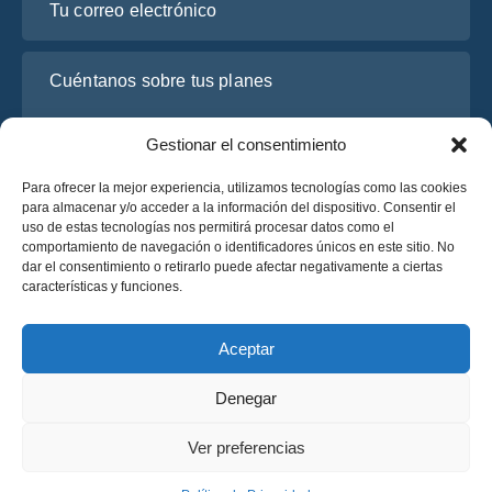
Cuéntanos sobre tus planes
Gestionar el consentimiento
Para ofrecer la mejor experiencia, utilizamos tecnologías como las cookies
para almacenar y/o acceder a la información del dispositivo. Consentir el
uso de estas tecnologías nos permitirá procesar datos como el
comportamiento de navegación o identificadores únicos en este sitio. No
dar el consentimiento o retirarlo puede afectar negativamente a ciertas
características y funciones.
He leído y acepto la
Política de Privacidad
de OsaBus.
Solicite un presupuesto
Aceptar
Solicite un presupuesto
Denegar
Español
Ver preferencias
© 2025 OsaBus © Todos los derechos reservados.
Política de Privacidad
Términos y Condiciones
News