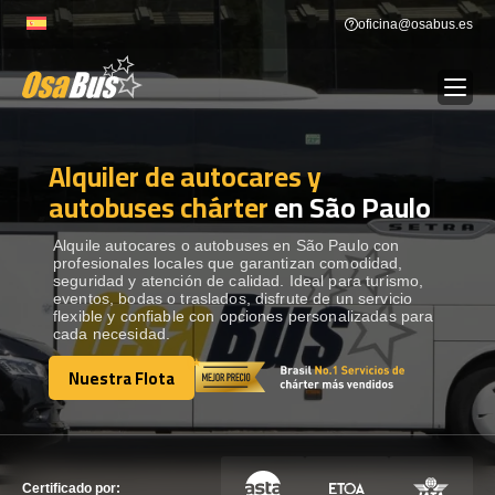
Skip
oficina@osabus.es
to
content
Alquiler de autocares y
Show dropdown
ALQUILER DE AUTOCARES
autobuses chárter
en São Paulo
Show dropdown
DESTINOS
Alquile autocares o autobuses en São Paulo con
profesionales locales que garantizan comodidad,
seguridad y atención de calidad. Ideal para turismo,
eventos, bodas o traslados, disfrute de un servicio
Show dropdown
RECORRIDAS
flexible y confiable con opciones personalizadas para
cada necesidad.
Nuestra Flota
FLOTA
Nuestra Flota
CONTÁCTENOS
CONTÁCTENOS
Certificado por: