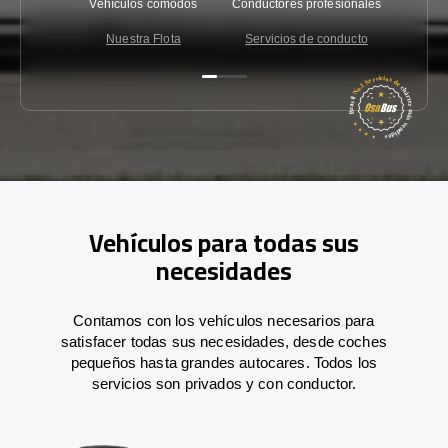
Vehículos cómodos
Conductores profesionales
Garantí
Nuestra Flota
Servicios de conducto
Co
Vehículos para todas sus
necesidades
Contamos con los vehículos necesarios para
satisfacer todas sus necesidades, desde coches
pequeños hasta grandes autocares. Todos los
servicios son privados y con conductor.