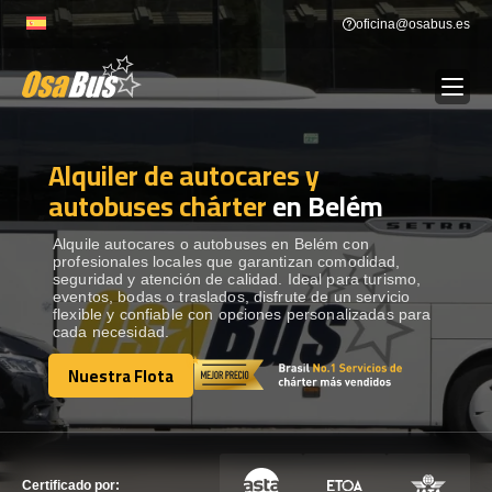
Skip
oficina@osabus.es
to
content
Alquiler de autocares y
Show dropdown
ALQUILER DE AUTOCARES
autobuses chárter
en Belém
Show dropdown
DESTINOS
Alquile autocares o autobuses en Belém con
profesionales locales que garantizan comodidad,
seguridad y atención de calidad. Ideal para turismo,
eventos, bodas o traslados, disfrute de un servicio
Show dropdown
RECORRIDAS
flexible y confiable con opciones personalizadas para
cada necesidad.
Nuestra Flota
FLOTA
Nuestra Flota
CONTÁCTENOS
CONTÁCTENOS
Certificado por: