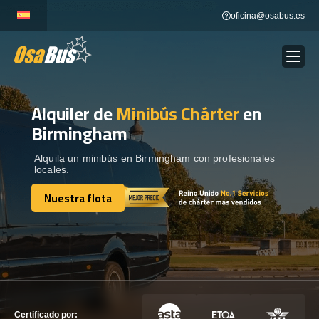
Skip
oficina@osabus.es
to
content
Alquiler de
Minibús Chárter
en
Show dropdown
ALQUILER DE AUTOCARES
Birmingham
Show dropdown
DESTINOS
Alquila un minibús en Birmingham con profesionales
locales.
Nuestra flota
Show dropdown
RECORRIDAS
Nuestra flota
FLOTA
CONTÁCTENOS
CONTÁCTENOS
Certificado por: