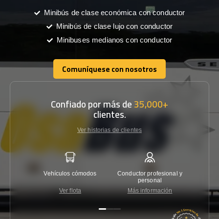
Minibús de clase económica con conductor
Minibús de clase lujo con conductor
Minibuses medianos con conductor
Comuníquese con nosotros
Comuníquese con nosotros
Confiado por más de
35,000+
clientes.
Ver historias de clientes
Vehículos cómodos
Conductor profesional y
Garantí
personal
Ver flota
Más información
Co