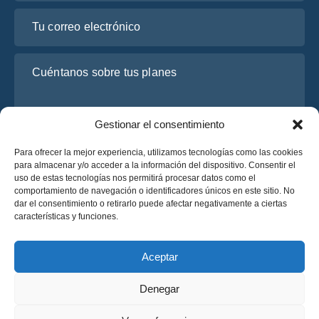
Tu correo electrónico
Cuéntanos sobre tus planes
Gestionar el consentimiento
Para ofrecer la mejor experiencia, utilizamos tecnologías como las cookies
para almacenar y/o acceder a la información del dispositivo. Consentir el
uso de estas tecnologías nos permitirá procesar datos como el
comportamiento de navegación o identificadores únicos en este sitio. No
dar el consentimiento o retirarlo puede afectar negativamente a ciertas
He leído y acepto la
Política de Privacidad
de OsaBus.
características y funciones.
Solicite un presupuesto
Solicite un presupuesto
Aceptar
Denegar
Español