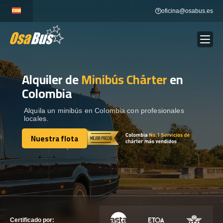
Skip
oficina@osabus.es
to
content
Alquiler de
Minibús Chárter
en
Show dropdown
ALQUILER DE AUTOCARES
Colombia
Show dropdown
DESTINOS
Alquila un minibús en Colombia con profesionales
locales.
Nuestra flota
Show dropdown
RECORRIDAS
Nuestra flota
FLOTA
CONTÁCTENOS
CONTÁCTENOS
Certificado por: