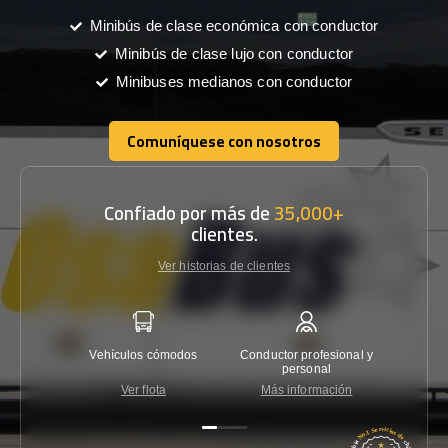
Minibús de clase económica con conductor
Minibús de clase lujo con conductor
Minibuses medianos con conductor
Comuníquese con nosotros
Comuníquese con nosotros
Confiado por más de
35,000+
clientes.
Ver historias de clientes
Vehículos cómodos
Conductor profesional y
Garantí
personal
Ver flota
Más información
Co