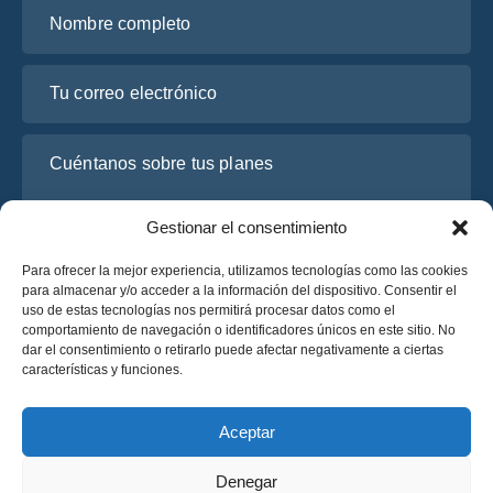
Nombre completo
Tu correo electrónico
Cuéntanos sobre tus planes
Gestionar el consentimiento
Para ofrecer la mejor experiencia, utilizamos tecnologías como las cookies
para almacenar y/o acceder a la información del dispositivo. Consentir el
uso de estas tecnologías nos permitirá procesar datos como el
comportamiento de navegación o identificadores únicos en este sitio. No
dar el consentimiento o retirarlo puede afectar negativamente a ciertas
características y funciones.
He leído y acepto la
Política de Privacidad
de OsaBus.
Solicite un presupuesto
Aceptar
Solicite un presupuesto
Denegar