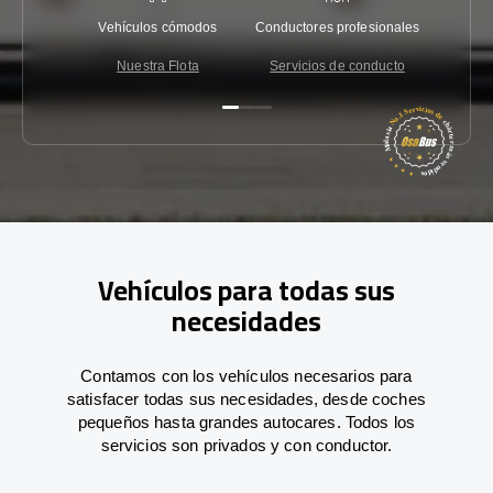
Vehículos cómodos
Conductores profesionales
Garantí
Nuestra Flota
Servicios de conducto
Co
Vehículos para todas sus
necesidades
Contamos con los vehículos necesarios para
satisfacer todas sus necesidades, desde coches
pequeños hasta grandes autocares. Todos los
servicios son privados y con conductor.