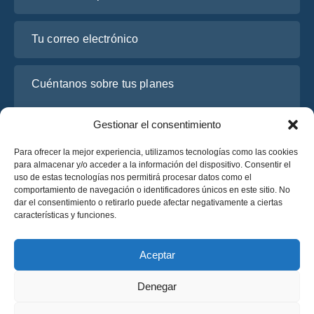
Tu correo electrónico
Cuéntanos sobre tus planes
Gestionar el consentimiento
Para ofrecer la mejor experiencia, utilizamos tecnologías como las cookies
para almacenar y/o acceder a la información del dispositivo. Consentir el
uso de estas tecnologías nos permitirá procesar datos como el
comportamiento de navegación o identificadores únicos en este sitio. No
dar el consentimiento o retirarlo puede afectar negativamente a ciertas
características y funciones.
He leído y acepto la
Política de Privacidad
de OsaBus.
Solicite un presupuesto
Aceptar
Solicite un presupuesto
Denegar
Español