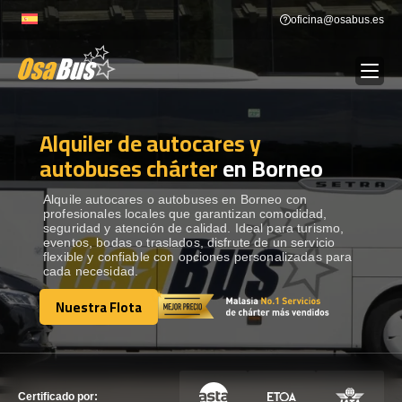
Skip
oficina@osabus.es
to
content
Alquiler de autocares y
Show dropdown
ALQUILER DE AUTOCARES
autobuses chárter
en Borneo
Show dropdown
DESTINOS
Alquile autocares o autobuses en Borneo con
profesionales locales que garantizan comodidad,
seguridad y atención de calidad. Ideal para turismo,
eventos, bodas o traslados, disfrute de un servicio
Show dropdown
RECORRIDAS
flexible y confiable con opciones personalizadas para
cada necesidad.
Nuestra Flota
FLOTA
Nuestra Flota
CONTÁCTENOS
CONTÁCTENOS
Certificado por: