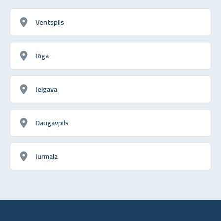
Ventspils
Riga
Jelgava
Daugavpils
Jurmala