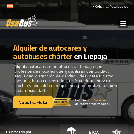
Skip
oficina@osabus.es
to
content
Alquiler de autocares y
Show dropdown
ALQUILER DE AUTOCARES
autobuses chárter
en Liepaja
Show dropdown
DESTINOS
Alquile autocares o autobuses en Liepaja con
profesionales locales que garantizan comodidad,
seguridad y atención de calidad. Ideal para turismo,
eventos, bodas o traslados, disfrute de un servicio
Show dropdown
RECORRIDAS
flexible y confiable con opciones personalizadas para
cada necesidad.
Nuestra Flota
FLOTA
Nuestra Flota
CONTÁCTENOS
CONTÁCTENOS
Certificado por: