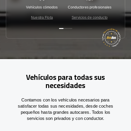
Vehículos cómodos
Conductores profesionales
Garantí
Nuestra Flota
Servicios de conducto
Co
Vehículos para todas sus
necesidades
Contamos con los vehículos necesarios para
satisfacer todas sus necesidades, desde coches
pequeños hasta grandes autocares. Todos los
servicios son privados y con conductor.