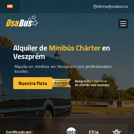
Skip
oficina@osabus.es
to
content
Alquiler de
Minibús Chárter
en
Show dropdown
ALQUILER DE AUTOCARES
Veszprém
Show dropdown
DESTINOS
Alquila un minibús en Veszprém con profesionales
locales.
Nuestra flota
Show dropdown
RECORRIDAS
Nuestra flota
FLOTA
CONTÁCTENOS
CONTÁCTENOS
Certificado por: