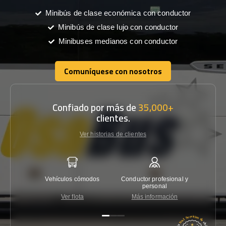
Minibús de clase económica con conductor
Minibús de clase lujo con conductor
Minibuses medianos con conductor
Comuníquese con nosotros
Comuníquese con nosotros
Confiado por más de
35,000+
clientes.
Ver historias de clientes
Vehículos cómodos
Conductor profesional y
Garantí
personal
Ver flota
Más información
Co