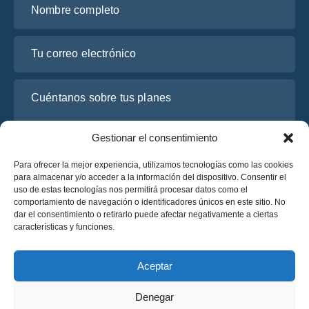
Tu correo electrónico
Cuéntanos sobre tus planes
Gestionar el consentimiento
Para ofrecer la mejor experiencia, utilizamos tecnologías como las cookies
para almacenar y/o acceder a la información del dispositivo. Consentir el
uso de estas tecnologías nos permitirá procesar datos como el
comportamiento de navegación o identificadores únicos en este sitio. No
dar el consentimiento o retirarlo puede afectar negativamente a ciertas
características y funciones.
He leído y acepto la
Política de Privacidad
de OsaBus.
Solicite un presupuesto
Aceptar
Solicite un presupuesto
Denegar